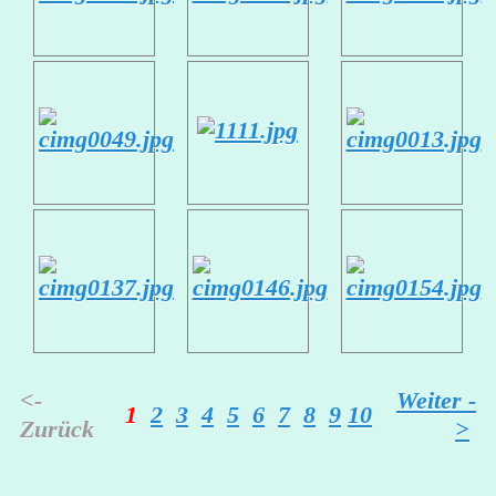
<-
Weiter -
1
2
3
4
5
6
7
8
9
10
Zurück
>